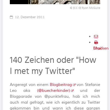
© [CC-0] Ryan McGuire
12. Dezember 2011
E-
Mail
Drucken
140 Zeichen oder "How
I met my Twitter"
Angeregt von einem
Blogbeitrag
von Stefanie
Leo aka
(@buecherkinder)
und der
Blogparade von @punktefrau, hab ich mich
auch mal gefragt, wie ich eigentlich zu Twitter
gekommen bin und wann ich diese ganzen