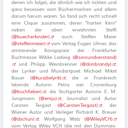
denen ich folge), die ähnlich wie ich tickten und
ganz besessen vom Büchermachen und allem
darum herum waren. So fand sich recht schnell
eine Clique zusammen, deren "harten Kern"
neben der oben erwähnten Steffi
(@buecherkinder)
auch Steffen Meier
(@steffenmeier)
vom Verlag Eugen Ulmer, das
amtierende Königspaar der Frankfurter
Buchmesse Wibke Ladwig
(@sinnundverstand)
und Philipp Weinbrenner
(@donbrandy)
,
der Lyriker und Mundartpoet Michael Mikel
Bauer
(@kurzdielyrik)
, die in Frankreich
lebende Autorin Petra van Cronenburg
(@buchfieber)
, die Stuttgarter Autorin E. M.
Jungmann
(@emju)
, Journalist und Autor
Carsten Tergast
(@CarstenTergast)
, der
Wiener Autor und Verleger Richard K. Breuer
(@dschun)
, Wolfgang Walz
(@WileyVCH)
vom Verlag Wiley VCH (die mit den Dummies-