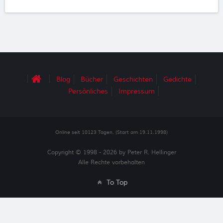
Blog
Bücher
Geschichten
Gedichte
Persönliches
Impressum
Online seit 10123 Tagen. (Start am 19.11.1998)
Copyright © 1998 - 2026 by Peter R. Hellinger
Alle Rechte vorbehalten
To Top