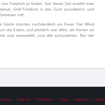
 von Friedrich zu finden. Seit dieser Zeit erzählt man
dieser, Graf Friedrich in den Turm zurückkehrt, und
Getreuen ruft.
e Gäste starrten nachdenklich ins Feuer. Der Wind
um die Ecken, und plötzlich war allen, als hörten sie
ld und verzweifelt, und alle schauderten. Nur der
chichten
Gedichte
Persönliches
Delphi
Impressum
Daten