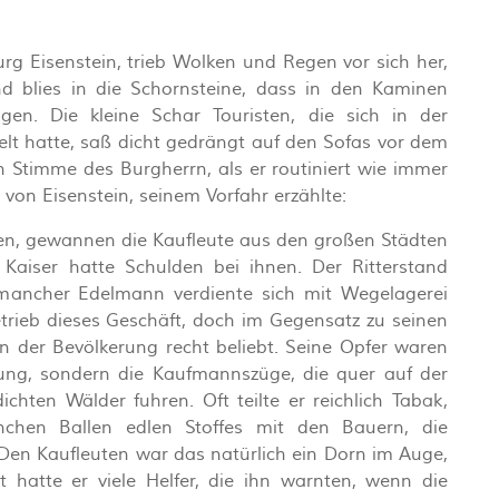
rg Eisenstein, trieb Wolken und Regen vor sich her,
und blies in die Schornsteine, dass in den Kaminen
n. Die kleine Schar Touristen, die sich in der
lt hatte, saß dicht gedrängt auf den Sofas vor dem
 Stimme des Burgherrn, als er routiniert wie immer
 von Eisenstein, seinem Vorfahr erzählte:
n, gewannen die Kaufleute aus den großen Städten
aiser hatte Schulden bei ihnen. Der Ritterstand
ancher Edelmann verdiente sich mit Wegelagerei
etrieb dieses Geschäft, doch im Gegensatz zu seinen
n der Bevölkerung recht beliebt. Seine Opfer waren
ung, sondern die Kaufmannszüge, die quer auf der
chten Wälder fuhren. Oft teilte er reichlich Tabak,
hen Ballen edlen Stoffes mit den Bauern, die
Den Kaufleuten war das natürlich ein Dorn im Auge,
t hatte er viele Helfer, die ihn warnten, wenn die