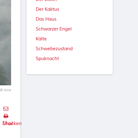
Der Kaktus
Das Haus
Schwarzer Engel
Kälte
Schwebezustand
Spuknacht
© Ailie
E-
Mail
Drucken