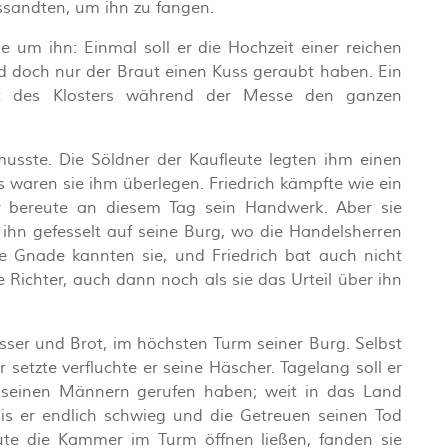
ssandten, um ihn zu fangen.
e um ihn: Einmal soll er die Hochzeit einer reichen
d doch nur der Braut einen Kuss geraubt haben. Ein
 des Klosters während der Messe den ganzen
sste. Die Söldner der Kaufleute legten ihm einen
ns waren sie ihm überlegen. Friedrich kämpfte wie ein
 bereute an diesem Tag sein Handwerk. Aber sie
 ihn gefesselt auf seine Burg, wo die Handelsherren
ne Gnade kannten sie, und Friedrich bat auch nicht
e Richter, auch dann noch als sie das Urteil über ihn
ser und Brot, im höchsten Turm seiner Burg. Selbst
ür setzte verfluchte er seine Häscher. Tagelang soll er
 seinen Männern gerufen haben; weit in das Land
bis er endlich schwieg und die Getreuen seinen Tod
ute die Kammer im Turm öffnen ließen, fanden sie